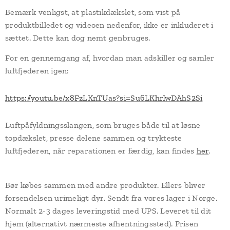
Bemærk venligst, at plastikdækslet, som vist på
produktbilledet og videoen nedenfor, ikke er inkluderet i
sættet. Dette kan dog nemt genbruges.
For en gennemgang af, hvordan man adskiller og samler
luftfjederen igen:
https://youtu.be/x8FzLKnTUas?si=Su6LKhrIwDAhS2Si
Luftpåfyldningsslangen, som bruges både til at løsne
topdækslet, presse delene sammen og trykteste
luftfjederen, når reparationen er færdig, kan findes
her
.
Bør købes sammen med andre produkter. Ellers bliver
forsendelsen urimeligt dyr. Sendt fra vores lager i Norge.
Normalt 2-3 dages leveringstid med UPS. Leveret til dit
hjem (alternativt nærmeste afhentningssted). Prisen