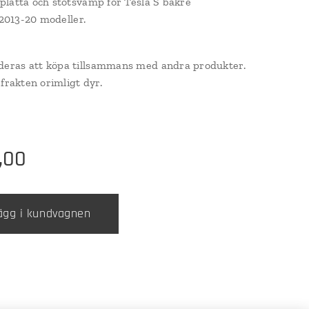
latta och stötsvamp för Tesla S bakre
 2013-20 modeller.
ras att köpa tillsammans med andra produkter.
 frakten orimligt dyr.
,00
ägg i kundvagnen