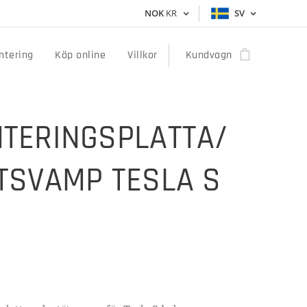
NOK
KR
SV
ntering
Köp online
Villkor
Kundvagn
TERINGSPLATTA/
TSVAMP TESLA S