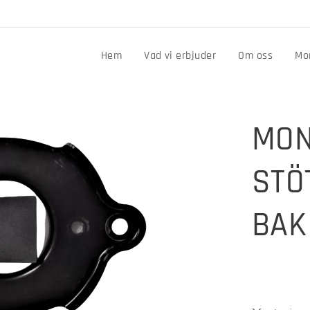
n
Hem
Vad vi erbjuder
Om oss
Mo
MON
STÖ
BAK