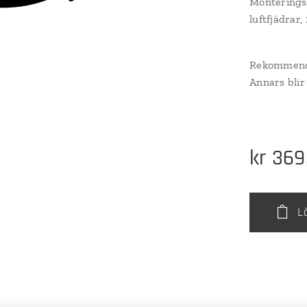
Monteringsp
luftfjädrar,
Rekommende
Annars blir
kr
369
L