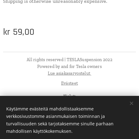
Shipping is otherwise unreasonably expensive.
kr
59,00
All rights reserved | TESLASuspension 2022
Powered by and for Tesla owners
Lue asiakasarvostelut
Evästeet
Kielet
American English
Norsk
Suomi
Svenska
Dansk
Käytämme evästeitä mahdollistaaksemme
verkkosivustomme asianmukaisen toiminnan ja
Valuutta
turvallisuuden sekä tarjotaksemme sinulle parhaan
NOK kr
SEK kr
DKK kr
EUR €
mahdollisen käyttökokemuksen.