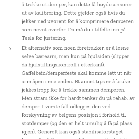
å trekke ut demper, kan dette få høydesensorer
ut av kalibrering. Dette gjelder også hvis du
jekker ned uvørent for å komprimere demperen
som nevnt overfor. Da må du i tilfelle inn på
Tesla for justering.
Et alternativ som noen foretrekker, er å løsne
selve bærearm, men kun på hjulsiden (slipper
da hjulstillingskontroll i etterkant).
Gaffelbein/demperfeste skal komme lett ut når
arm åpen i ene enden. Et annet tips er å bruke
jekkestropp for å trekke sammen demperen.
Men stram ikke for hardt tenker du på rehab. av
demper. I verste fall ødlegges den ved
forskyvning av belgens posisjon i forhold til
støtdemper (og den er helt umulig å få på plass
igjen). Generelt kan også stabilisatorstaget