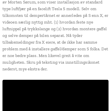
av Morten Sørum, som viser installasjon av standard
type luftfjær på en facelift Tesla S modell. Selv om
tilkomsten til dempertårnet er annerledes på S enn X, er
videoen særlig nyttig mht. (1) hvordan feste nye
luftnippel på trykkslange og (2) hvordan montere gaffel
og selve demper på bilen separat. Nå tyder
tilbakemeldinger fra X eiere, at de ikke har samme
problem med å installere gaffel/demper som S folka. Det
er noe bedre plass. Men likevel greit å vite om
muligheten. Skru på teksting via innstillingsikonet
nederst, mye ekstra der.