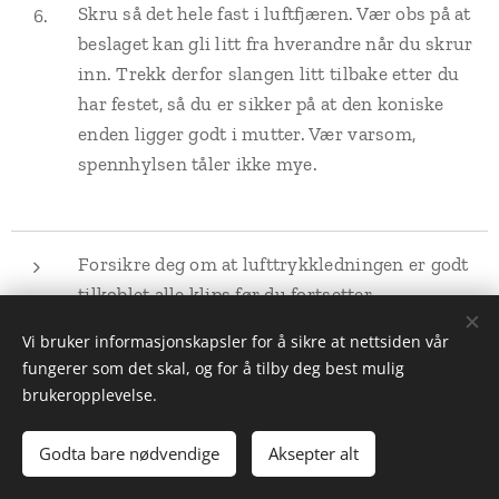
Skru så det hele fast i luftfjæren. Vær obs på at
beslaget kan gli litt fra hverandre når du skrur
inn. Trekk derfor slangen litt tilbake etter du
har festet, så du er sikker på at den koniske
enden ligger godt i mutter. Vær varsom,
spennhylsen tåler ikke mye.
Forsikre deg om at lufttrykkledningen er godt
tilkoblet alle klips før du fortsetter.
Monter bremseslagefeste, eventuelt
Vi bruker informasjonskapsler for å sikre at nettsiden vår
hjulbueforing og putt dekkene på plass.
fungerer som det skal, og for å tilby deg best mulig
Senk bilen. MERK. Det er ikke mye trykk i
brukeropplevelse.
belgen når den er ny. Vær derfor obs på at
Godta bare nødvendige
Aksepter alt
du
ikke
må sette bilen helt ned på gulvet med
jekken, men lavt nok til at den har god klarering