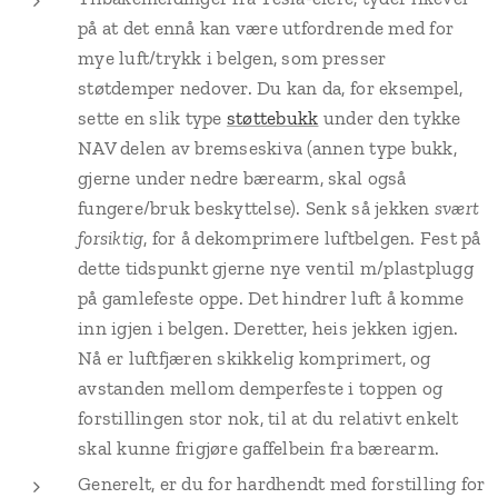
på at det ennå kan være utfordrende med for
mye luft/trykk i belgen, som presser
støtdemper nedover. Du kan da, for eksempel,
sette en slik type
støttebukk
under den tykke
NAV delen av bremseskiva (annen type bukk,
gjerne under nedre bærearm, skal også
fungere/bruk beskyttelse). Senk så jekken
svært
forsiktig
, for å dekomprimere luftbelgen. Fest på
dette tidspunkt gjerne nye ventil m/plastplugg
på gamlefeste oppe. Det hindrer luft å komme
inn igjen i belgen. Deretter, heis jekken igjen.
Nå er luftfjæren skikkelig komprimert, og
avstanden mellom demperfeste i toppen og
forstillingen stor nok, til at du relativt enkelt
skal kunne frigjøre gaffelbein fra bærearm.
Generelt, er du for hardhendt med forstilling for