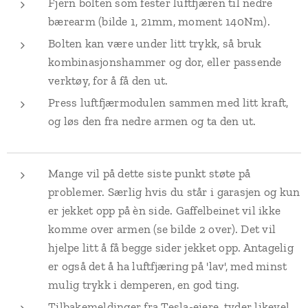
Fjern bolten som fester luftfjæren til nedre
bærearm (bilde 1, 21mm, moment 140Nm).
Bolten kan være under litt trykk, så bruk
kombinasjonshammer og dor, eller passende
verktøy, for å få den ut.
Press luftfjærmodulen sammen med litt kraft,
og løs den fra nedre armen og ta den ut.
Mange vil på dette siste punkt støte på
problemer. Særlig hvis du står i garasjen og kun
er jekket opp på èn side. Gaffelbeinet vil ikke
komme over armen (se bilde 2 over). Det vil
hjelpe litt å få begge sider jekket opp. Antagelig
er også det å ha luftfjæring på 'lav', med minst
mulig trykk i demperen, en god ting.
Tilbakemeldinger fra Tesla-eiere, tyder likevel