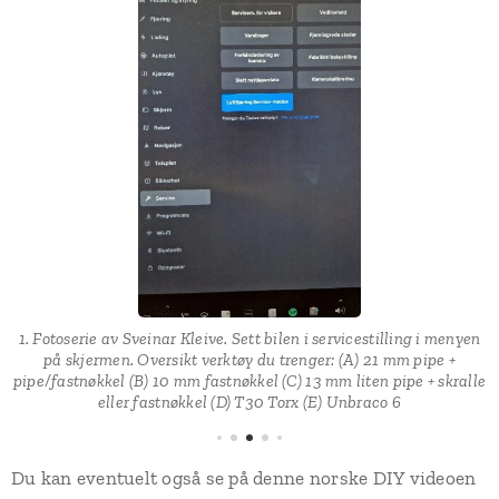
v
t
1. Fotoserie av Sveinar Kleive. Sett bilen i servicestilling i menyen
.
på skjermen. Oversikt verktøy du trenger: (A) 21 mm pipe +
en
pipe/fastnøkkel (B) 10 mm fastnøkkel (C) 13 mm liten pipe + skralle
eller fastnøkkel (D) T30 Torx (E) Unbraco 6
Du kan eventuelt også se på denne norske DIY videoen