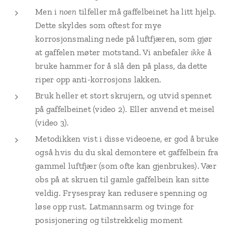
Men i
noen
tilfeller må gaffelbeinet ha litt hjelp.
Dette skyldes som oftest for mye
korrosjonsmaling nede på luftfjæren, som gjør
at gaffelen møter motstand. Vi anbefaler
ikke
å
bruke hammer for å slå den på plass, da dette
riper opp anti-korrosjons lakken.
Bruk heller et stort skrujern, og utvid spennet
på gaffelbeinet (video 2). Eller anvend et meisel
(video 3).
Metodikken vist i disse videoene, er god å bruke
også hvis du du skal demontere et gaffelbein fra
gammel luftfjær (som ofte kan gjenbrukes). Vær
obs på at skruen til gamle gaffelbein kan sitte
veldig. Frysespray kan redusere spenning og
løse opp rust. Latmannsarm og tvinge for
posisjonering og tilstrekkelig moment